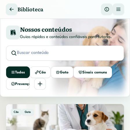
Biblioteca
Nossos conteúdos
Guias rápidos e conteúdos confiáveis para tutores.
Buscar conteúdo
Todos
Cão
Gato
Sinais comuns
Prevenção
Cão
Gato